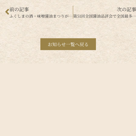
前の記事
次の記
ふくしまの酒・味噌醤油まつりが開催されます！
第51回全国醤油品評会で全国最多11品が入賞いたしまし
お知らせ一覧へ戻る
福島県味噌醤油工業協同組合
福島県二本松市油井字北向206
TEL 0243-22-3121／FAX 0243-22-3122